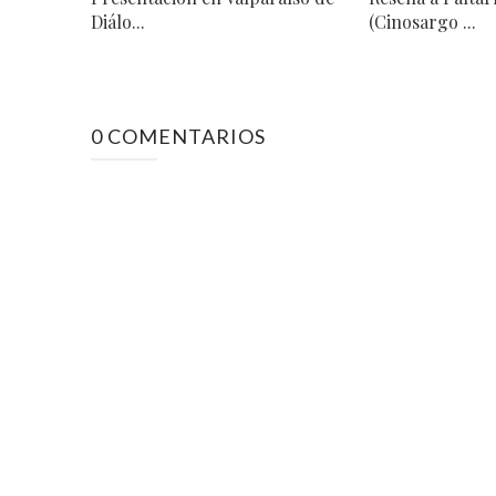
Diálo...
(Cinosargo ...
0 COMENTARIOS