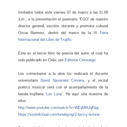
Invitados todos este viernes 07 de marzo a las 11.00
a.m., a la presentación el poemario ‘EGO’ de nuestro
director general, escritor, docente y promotor cultural
Oscar Ramirez, dentro del marco de la III
Feria
Internacional del Libro de Trujillo
.
Este es el tercer libro de poesía del autor, el cual ha
sido publicado en Chile, por
Editorial Cinosargo
.
Los comentarios a la obra los realizará el d
ocente
universitario
David Navarrete Corvera
, y el recital
poético musical será con el acompañamiento de la
banda trujillana ‘
Los Luna
’. He aquí una muestra de
ellos:
http://www.youtube.com/
watch?v=WEijM6UqKbg
https://soundcloud.com/
lunalayog/2-loco-y-la-luna