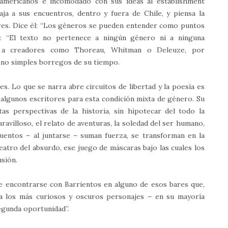
oamericanos e incomodado con sus ideas al establishment
aja a sus encuentros, dentro y fuera de Chile, y piensa la
ares. Dice él: “Los géneros se pueden entender como puntos
l: “El texto no pertenece a ningún género ni a ninguna
ira a creadores como Thoreau, Whitman o Deleuze, por
 no simples borregos de su tiempo.
. Lo que se narra abre circuitos de libertad y la poesía es
 algunos escritores para esta condición mixta de género. Su
tas perspectivas de la historia, sin hipotecar del todo la
ravilloso, el relato de aventuras, la soledad del ser humano,
cuentos – al juntarse – suman fuerza, se transforman en la
teatro del absurdo, ese juego de máscaras bajo las cuales los
sión.
e encontrarse con Barrientos en alguno de esos bares que,
 a los más curiosos y oscuros personajes – en su mayoría
egunda oportunidad”.