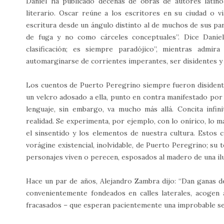
Daniel ha publicado decenas de obras de autores latin
literario. Oscar reúne a los escritores en su ciudad o vi
escritura desde un ángulo distinto al de muchos de sus p
de fuga y no como cárceles conceptuales”. Dice Danie
clasificación; es siempre paradójico”, mientras adm
automarginarse de corrientes imperantes, ser disidentes y
Los cuentos de Puerto Peregrino siempre fueron disidentes
un velcro adosado a ella, punto en contra manifestado por
lenguaje, sin embargo, va mucho más allá. Concita infini
realidad. Se experimenta, por ejemplo, con lo onírico, lo ma
el sinsentido y los elementos de nuestra cultura. Estos 
vorágine existencial, inolvidable, de Puerto Peregrino; su 
personajes viven o perecen, esposados al madero de una ilu
Hace un par de años, Alejandro Zambra dijo: “Dan ganas d
convenientemente fondeados en calles laterales, acogen
fracasados – que esperan pacientemente una improbable s