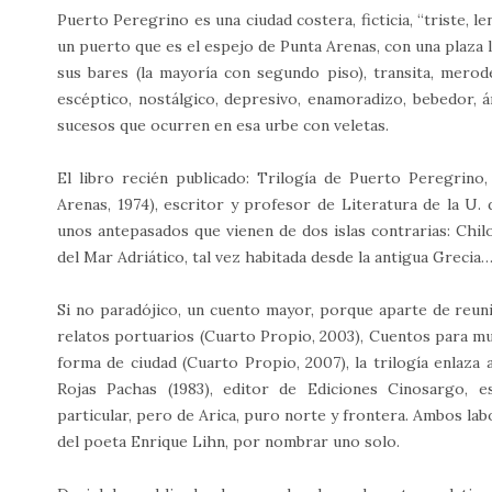
Puerto Peregrino es una ciudad costera, ficticia, “triste, len
un puerto que es el espejo de Punta Arenas, con una plaza l
sus bares (la mayoría con segundo piso), transita, merode
escéptico, nostálgico, depresivo, enamoradizo, bebedor, 
sucesos que ocurren en esa urbe con veletas.
El libro recién publicado: Trilogía de Puerto Peregrino
Arenas, 1974), escritor y profesor de Literatura de la U. 
unos antepasados que vienen de dos islas contrarias: Chilo
del Mar Adriático, tal vez habitada desde la antigua Grecia
Si no paradójico, un cuento mayor, porque aparte de reunir
relatos portuarios (Cuarto Propio, 2003), Cuentos para mu
forma de ciudad (Cuarto Propio, 2007), la trilogía enlaza 
Rojas Pachas (1983), editor de Ediciones Cinosargo, es
particular, pero de Arica, puro norte y frontera. Ambos l
del poeta Enrique Lihn, por nombrar uno solo.