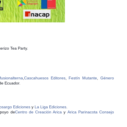
erizo Tea Party.
fusionalterna
,
Cascahuesos Editores
,
Festín Mutante
,
Género
 de Ecuador.
osargo Ediciones
y
La Liga Ediciones
.
apoyo de
Centro de Creación Arica
y
Arica Parinacota Consejo