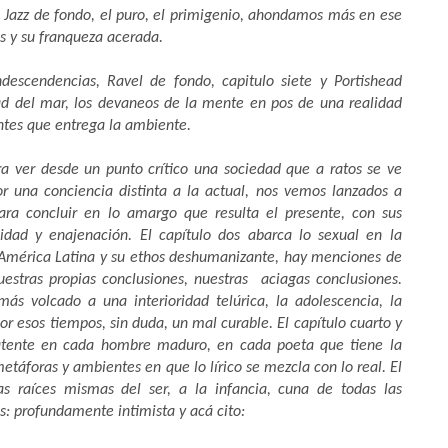
n Jazz de fondo, el puro, el primigenio, ahondamos más en ese
us y su franqueza acerada.
ondescendencias, Rave
l de fondo, capitulo siete y Portishead
d del mar, los devaneos de la mente en pos de una realidad
antes que entrega la ambiente.
ara ver desde un punto crítico una sociedad que a ratos se ve
 una conciencia distinta a la actual, nos vemos lanzados a
ara concluir en lo amargo que resulta el presente, con sus
cidad y enajenación. El capítulo dos abarca lo sexual en la
e América Latina y su ethos deshumanizante, hay menciones de
uestras propias conclusiones, nuestras aciagas conclusiones.
s volcado a una interioridad telúrica, la adolescencia, la
or esos tiempos, sin duda, un mal curable. El capítulo cuarto y
 latente en cada hombre maduro, en cada poeta que tiene la
áforas y ambientes en que lo lírico se mezcla con lo real. El
as raíces mismas del ser, a la infancia, cuna de todas las
is: profundamente intimista y acá cito: