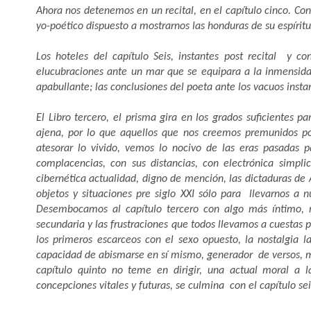
Ahora nos detenemos en un recital, en el capítulo cinco. Co
yo-poético dispuesto a mostrarnos las honduras de su espírit
Los hoteles del capítulo Seis, instantes post recital y c
elucubraciones ante un mar que se equipara a la inmensida
apabullante; las conclusiones del poeta ante los vacuos inst
El Libro tercero, el prisma gira en los grados suficientes p
ajena, por lo que aquellos que nos creemos premunidos por
atesorar lo vivido, vemos lo nocivo de las eras pasadas p
complacencias, con sus distancias, con electrónica simpli
cibernética actualidad, digno de mención, las dictaduras d
objetos y situaciones pre siglo XXI sólo para llevarnos a n
Desembocamos al capítulo tercero con algo más íntimo, má
secundaria y las frustraciones que todos llevamos a cuestas p
los primeros escarceos con el sexo opuesto, la nostalgia
capacidad de abismarse en sí mismo, generador de versos, met
capítulo quinto no teme en dirigir, una actual moral a l
concepciones vitales y futuras, se culmina con el capítulo se