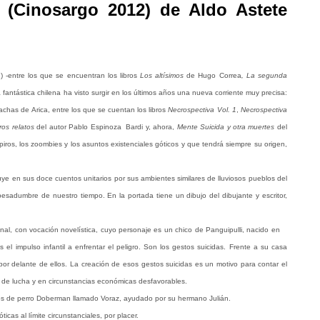
 (Cinosargo 2012) de Aldo Astete
) -entre los que se encuentran los libros
Los altísimos
de Hugo Correa
, La segunda
 fantástica chilena ha visto surgir en los últimos años una nueva corriente muy precisa:
chas de Arica, entre los que se cuentan los libros
Necrospectiva Vol. 1
,
Necrospectiva
ros relatos
del autor Pablo Espinoza Bardi y, ahora,
Mente Suicida y otra muertes
del
piros, los zoombies y los asuntos existenciales góticos y que tendrá siempre su origen,
uye en sus doce cuentos unitarios por sus ambientes similares de lluviosos pueblos del
l pesadumbre de nuestro tiempo. En la portada tiene un dibujo del dibujante y escritor,
nal, con vocación novelística, cuyo personaje es un chico de Panguipulli, nacido en
el impulso infantil a enfrentar el peligro. Son los gestos suicidas. Frente a su casa
por delante de ellos. La creación de esos gestos suicidas es un motivo para contar el
e de lucha y en circunstancias económicas desfavorables.
ios de perro Doberman llamado Voraz, ayudado por su hermano Julián.
cas al límite circunstanciales, por placer.