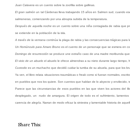
Juan Calavera
es un cuento sobre la zoofilia sobre gallinas.
El gran salmón
un tal Cárdenas lleva trabajando 15 años en Salmon sud, cuando ese 
salmoneras, comenzando por una abrupta subida de la temperatura.
Después de aquella noche
es un cuento sobre una niña contagiada de rabia que pro
se extiende en la población de la isla.
A través de la ventana
continúa la plaga de rabia y las consecuencias trágicas para l
Un Homúnculo para Amaro Bruno
es el cuento de un personaje que se esmera en co
Domingo de resurrección
se produce une extraño caso de una madre moribunda que 
El vicio de un abuelo
el abuelo le ofrece almendras a su nieto durante largo tiempo,
Custodio
es un muchacho que decidió cuidar la tumba de su abuela, para que los bruj
Ya ven, el libro relata situaciones traumáticas o freak como si fueran normales, esc
en pueblos que nos los quiere. Son cuentos que hablan de lo abyecto y envilecido, t
Parece que las circunstancias de esos pueblos en las que viven los actores del l
desplegado, un nudo de amargura. El origen de todo es el sufrimiento, lamentos 
carencia de alegría. Narran de modo eficaz la siniestra y lamentable historia de aqu
Share This: