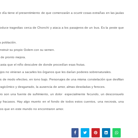
día tiene el presentimiento de que comenzarán a ocurrir cosas extrañas en las jaulas
duce tragedias cerca de Chonchi y ataca a los pasajeros de un bus. Es la peste que
a población.
nstruir su propio Golem con su semen.
de pronto mejora.
 hasta que el niño descubre de donde procedían esas frutas.
os no vinieran a sacarles los órganos que les darían poderes sobrenaturales.
ritos de modo efectivo, en tono bajo. Personajes de una misma constelación que desfilan
ragicómico y desgarrado, la ausencia de amor, almas desoladas y feroces.
ibro son una fuente de sufrimiento, un dolor especialmente fecundo, un desconsuelo
y fracasos. Hay algo muerto en el fondo de todos estos cuentos, una necrosis, una
ellos que en este mundo no encontraron amor.