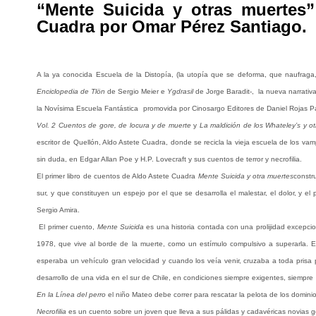
“Mente Suicida y otras muertes”
Cuadra por Omar Pérez Santiago.
A la ya conocida Escuela de la Distopía, (la utopía que se deforma, que naufraga,
Enciclopedia de Tlön
de Sergio Meier e
Ygdrasil
de Jorge Baradit-, la nueva narrativa
la Novísima Escuela Fantástica promovida por Cinosargo Editores de Daniel Rojas Pa
Vol. 2 Cuentos de gore, de locura y de muerte
y
La maldición de los Whateley’s y ot
escritor de Quellón, Aldo Astete Cuadra, donde se recicla la vieja escuela de los vam
sin duda, en Edgar Allan Poe y H.P. Lovecraft y sus cuentos de terror y necrofilia.
El primer libro de cuentos de Aldo Astete Cuadra
Mente Suicida y otra muertes
constr
sur, y que constituyen un espejo por el que se desarrolla el malestar, el dolor, y e
Sergio Amira.
El primer cuento,
Mente Suicida
es una historia contada con una prolijidad excepcio
1978, que vive al borde de la muerte, como un estímulo compulsivo a superarla. Es 
esperaba un vehículo gran velocidad y cuando los veía venir, cruzaba a toda prisa 
desarrollo de una vida en el sur de Chile, en condiciones siempre exigentes, siempr
En la Línea del perro
el niño
Mateo debe correr para rescatar la pelota de los domin
Necrofilia
es un cuento sobre un joven que lleva a sus pálidas y cadavéricas novias góti