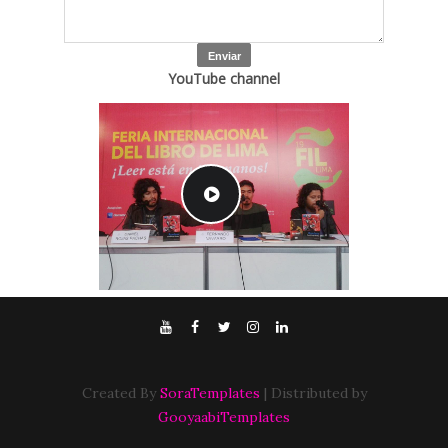
YouTube channel
Created By
SoraTemplates
| Distributed by
GooyaabiTemplates