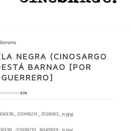
literaria
ELA NEGRA (CINOSARGO
DESTÁ BARNAO [POR
 GUERRERO]
AS PACHAS
- 9:24